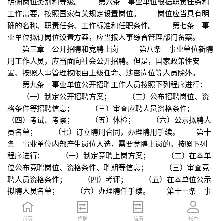
明确岗位类别和等级。 第六条 事业单位根据职责任务和
工作需要，按照国家有关规定设置岗位。 岗位应当具有明
确的名称、职责任务、工作标准和任职条件。 第七条 事
业单位拟订岗位设置方案，应当报人事综合管理部门备案。
第三章 公开招聘和竞聘上岗 第八条 事业单位新聘
用工作人员，应当面向社会公开招聘。但是，国家政策性安
置、按照人事管理权限由上级任命、涉密岗位等人员除外。
第九条 事业单位公开招聘工作人员按照下列程序进行：
（一）制定公开招聘方案； （二）公布招聘岗位、资
格条件等招聘信息； （三）审查应聘人员资格条件；
（四）考试、考察； （五）体检； （六）公示拟聘人
员名单； （七）订立聘用合同，办理聘用手续。 第十
条 事业单位内部产生岗位人选，需要竞聘上岗的，按照下列
程序进行： （一）制定竞聘上岗方案； （二）在本单
位公布竞聘岗位、资格条件、聘期等信息； （三）审查竞
聘人员资格条件； （四）考评； （五）在本单位公示
拟聘人员名单； （六）办理聘任手续。 第十一条 事
业单位工作人员可以按照国家有关规定进行交流。 第四
章 聘用合同 第十二条 事业单位与工作人员订立的聘用
首页
首页
招聘
招聘
简历
简历
账户
账户