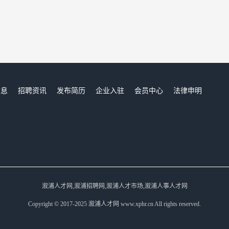
信息
招聘资讯
发布简历
企业入驻
会员中心
法律申明
们
溆浦人才网,溆浦招聘网,溆浦人才市场,溆浦人事人才网
Copyright © 2017-2025 溆浦人才网 www.xphr.cn All rights reserved.